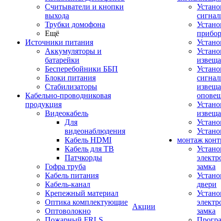
Считыватели и кнопки
Устано
выхода
сигнал
Трубки домофона
Устано
Ещё
прибо
Источники питания
Устан
Аккумуляторы и
Устано
батарейки
извещ
Бесперебойники ББП
Устано
Блоки питания
сигнал
Стабилизаторы
извеща
Кабельно-проводниковая
оповещ
продукция
Устано
Видеокабель
извеща
Для
Устан
видеонаблюдения
Устано
Кабель HDMI
монтаж конт
Кабель для ТВ
Устано
Патчкорды
электр
Гофра труба
замка
Кабель питания
Устано
Кабель-канал
двери
Крепежный материал
Устано
Оптика комплектующие
электр
Акции
Оптоволокно
замка
Пожарный FRLS
Прогр