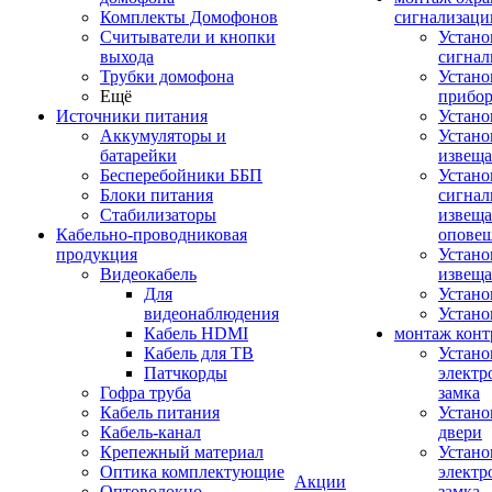
Комплекты Домофонов
сигнализаци
Считыватели и кнопки
Устано
выхода
сигнал
Трубки домофона
Устано
Ещё
прибо
Источники питания
Устан
Аккумуляторы и
Устано
батарейки
извещ
Бесперебойники ББП
Устано
Блоки питания
сигнал
Стабилизаторы
извеща
Кабельно-проводниковая
оповещ
продукция
Устано
Видеокабель
извеща
Для
Устан
видеонаблюдения
Устано
Кабель HDMI
монтаж конт
Кабель для ТВ
Устано
Патчкорды
электр
Гофра труба
замка
Кабель питания
Устано
Кабель-канал
двери
Крепежный материал
Устано
Оптика комплектующие
электр
Акции
Оптоволокно
замка