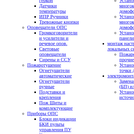
геркон
Устано
Датчики
многок
температуры
домоф
ИПР Ручники
Устано
Тревожные кнопки
многок
Оповещатели ОПС
домоф
Громкоговорители
Устано
и усилители и
панели
речевое опов.
монтаж наст
Световые
локальных с
оповещатели
Пожар
Сирены и ССУ
прочие
Пожаротушение
Устано
Огнетушители
точки 
автоматические
электромонт
Огнетушители
Замена
ручные
(БП) и
Подставки и
Устано
крепления
источн
Пож Щиты и
комплектующие
Приборы ОПС
Блоки индикации
БКИ пульты
управления ПУ