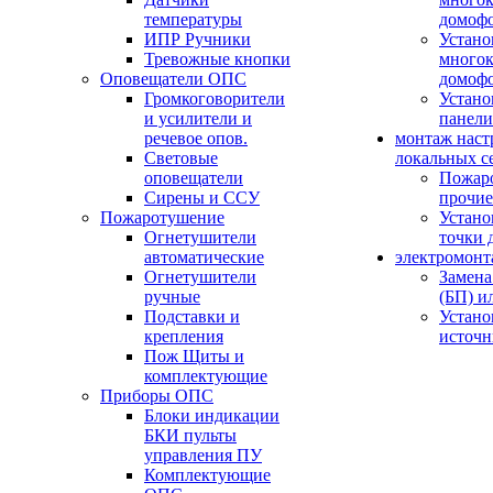
температуры
домоф
ИПР Ручники
Устано
Тревожные кнопки
многок
Оповещатели ОПС
домоф
Громкоговорители
Устано
и усилители и
панели
речевое опов.
монтаж наст
Световые
локальных с
оповещатели
Пожар
Сирены и ССУ
прочие
Пожаротушение
Устано
Огнетушители
точки 
автоматические
электромонт
Огнетушители
Замена
ручные
(БП) и
Подставки и
Устано
крепления
источн
Пож Щиты и
комплектующие
Приборы ОПС
Блоки индикации
БКИ пульты
управления ПУ
Комплектующие