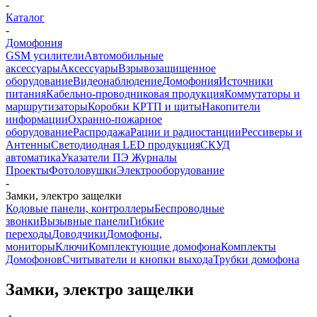
-
Каталог
-
Домофония
GSM усилители
Автомобильные
аксессуары
Аксессуары
Взрывозащищенное
оборудование
Видеонаблюдение
Домофония
Источники
питания
Кабельно-проводниковая продукция
Коммутаторы и
маршрутизаторы
Коробки КРТП и щиты
Накопители
информации
Охранно-пожарное
оборудование
Распродажа
Рации и радиостанции
Рессиверы и
Антенны
Светодиодная LED продукция
СКУД
автоматика
Указатели ПЭ Журналы
Проекты
Фотоловушки
Электрооборудование
-
Замки, электро защелки
Кодовые панели, контроллеры
Беспроводные
звонки
Вызывные панели
Гибкие
переходы
Доводчики
Домофоны,
мониторы
Ключи
Комплектующие домофона
Комплекты
Домофонов
Считыватели и кнопки выхода
Трубки домофона
Замки, электро защелки