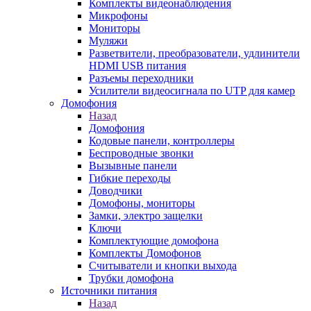
Комплекты видеонаблюдения
Микрофоны
Мониторы
Муляжи
Разветвители, преобразователи, удлинители
HDMI USB питания
Разъемы переходники
Усилители видеосигнала по UTP для камер
Домофония
Назад
Домофония
Кодовые панели, контроллеры
Беспроводные звонки
Вызывные панели
Гибкие переходы
Доводчики
Домофоны, мониторы
Замки, электро защелки
Ключи
Комплектующие домофона
Комплекты Домофонов
Считыватели и кнопки выхода
Трубки домофона
Источники питания
Назад