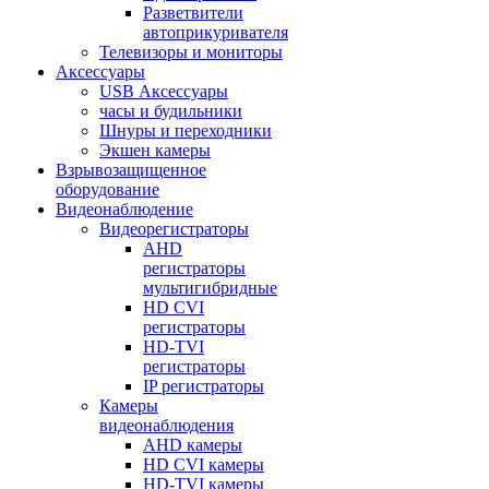
Разветвители
автоприкуривателя
Телевизоры и мониторы
Аксессуары
USB Аксессуары
часы и будильники
Шнуры и переходники
Экшен камеры
Взрывозащищенное
оборудование
Видеонаблюдение
Видеорегистраторы
AHD
регистраторы
мультигибридные
HD CVI
регистраторы
HD-TVI
регистраторы
IP регистраторы
Камеры
видеонаблюдения
AHD камеры
HD CVI камеры
HD-TVI камеры