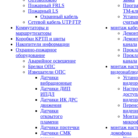
Пожарный FRLS
Прогр
Пожарный LS
ТМ-кл
Охранный кабель
Устано
Сетевой кабель UTP FTP
считыв
Коммутаторы и
монтаж кабе
маршрутизаторы
Демонт
Коробки КРТП и щиты
Демонт
Накопители информации
канала
Охранно-пожарное
Прокла
оборудование
Прокла
Аварийное освещение
канала
Брелки ОПС
монтаж наст
Извещатели ОПС
видеонаблю
Датчики
Устано
вибрационные
видеор
Датчики ДИП
Настро
ИПДЛ
доступ
Датчики ИК ДРС
видеор
движения
Перено
Датчики
видео
открытого
Монтаж
пламени
микро
Датчики протечки
монтаж наст
Датчики СМК
домофона