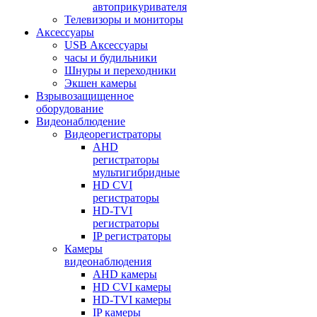
автоприкуривателя
Телевизоры и мониторы
Аксессуары
USB Аксессуары
часы и будильники
Шнуры и переходники
Экшен камеры
Взрывозащищенное
оборудование
Видеонаблюдение
Видеорегистраторы
AHD
регистраторы
мультигибридные
HD CVI
регистраторы
HD-TVI
регистраторы
IP регистраторы
Камеры
видеонаблюдения
AHD камеры
HD CVI камеры
HD-TVI камеры
IP камеры