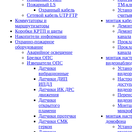
Пожарный LS
ТМ-кл
Охранный кабель
Устано
Сетевой кабель UTP FTP
считыв
Коммутаторы и
монтаж кабе
маршрутизаторы
Демонт
Коробки КРТП и щиты
Демонт
Накопители информации
канала
Охранно-пожарное
Прокла
оборудование
Прокла
Аварийное освещение
канала
Брелки ОПС
монтаж наст
Извещатели ОПС
видеонаблю
Датчики
Устано
вибрационные
видеор
Датчики ДИП
Настро
ИПДЛ
доступ
Датчики ИК ДРС
видеор
движения
Перено
Датчики
видео
открытого
Монтаж
пламени
микро
Датчики протечки
монтаж наст
Датчики СМК
домофона
геркон
Устано
Датчики
многок