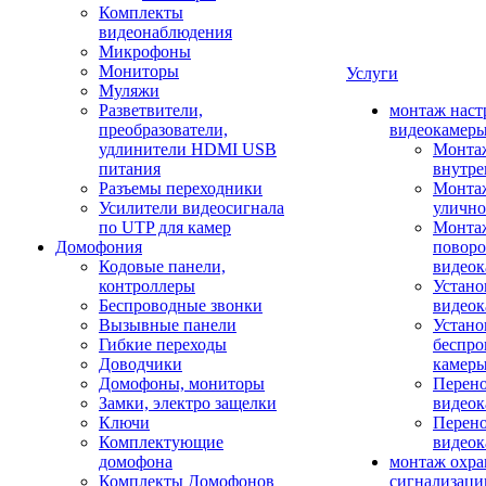
Комплекты
видеонаблюдения
Микрофоны
Мониторы
Услуги
Муляжи
Разветвители,
монтаж наст
преобразователи,
видеокамер
удлинители HDMI USB
Монтаж
питания
внутре
Разъемы переходники
Монтаж
Усилители видеосигнала
улично
по UTP для камер
Монтаж
Домофония
повор
Кодовые панели,
видео
контроллеры
Устано
Беспроводные звонки
видеок
Вызывные панели
Устано
Гибкие переходы
беспро
Доводчики
камер
Домофоны, мониторы
Перено
Замки, электро защелки
видео
Ключи
Перено
Комплектующие
видео
домофона
монтаж охр
Комплекты Домофонов
сигнализаци