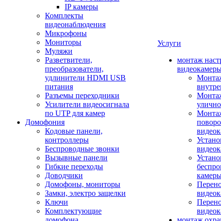
IP камеры
Комплекты
видеонаблюдения
Микрофоны
Мониторы
Услуги
Муляжи
Разветвители,
монтаж наст
преобразователи,
видеокамер
удлинители HDMI USB
Монтаж
питания
внутре
Разъемы переходники
Монтаж
Усилители видеосигнала
улично
по UTP для камер
Монтаж
Домофония
повор
Кодовые панели,
видео
контроллеры
Устано
Беспроводные звонки
видеок
Вызывные панели
Устано
Гибкие переходы
беспро
Доводчики
камер
Домофоны, мониторы
Перено
Замки, электро защелки
видео
Ключи
Перено
Комплектующие
видео
домофона
монтаж охр