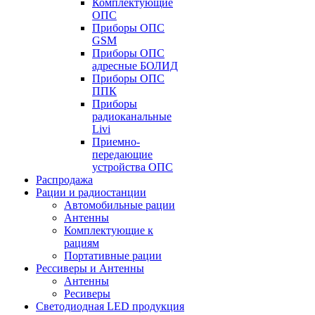
Комплектующие
ОПС
Приборы ОПС
GSM
Приборы ОПС
адресные БОЛИД
Приборы ОПС
ППК
Приборы
радиоканальные
Livi
Приемно-
передающие
устройства ОПС
Распродажа
Рации и радиостанции
Автомобильные рации
Антенны
Комплектующие к
рациям
Портативные рации
Рессиверы и Антенны
Антенны
Ресиверы
Светодиодная LED продукция