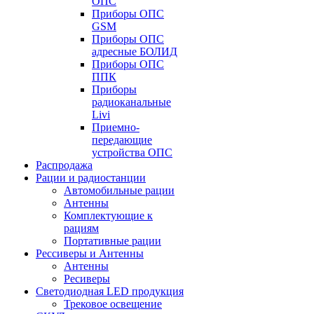
ОПС
Приборы ОПС
GSM
Приборы ОПС
адресные БОЛИД
Приборы ОПС
ППК
Приборы
радиоканальные
Livi
Приемно-
передающие
устройства ОПС
Распродажа
Рации и радиостанции
Автомобильные рации
Антенны
Комплектующие к
рациям
Портативные рации
Рессиверы и Антенны
Антенны
Ресиверы
Светодиодная LED продукция
Трековое освещение