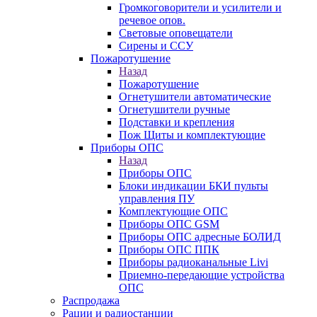
Громкоговорители и усилители и
речевое опов.
Световые оповещатели
Сирены и ССУ
Пожаротушение
Назад
Пожаротушение
Огнетушители автоматические
Огнетушители ручные
Подставки и крепления
Пож Щиты и комплектующие
Приборы ОПС
Назад
Приборы ОПС
Блоки индикации БКИ пульты
управления ПУ
Комплектующие ОПС
Приборы ОПС GSM
Приборы ОПС адресные БОЛИД
Приборы ОПС ППК
Приборы радиоканальные Livi
Приемно-передающие устройства
ОПС
Распродажа
Рации и радиостанции