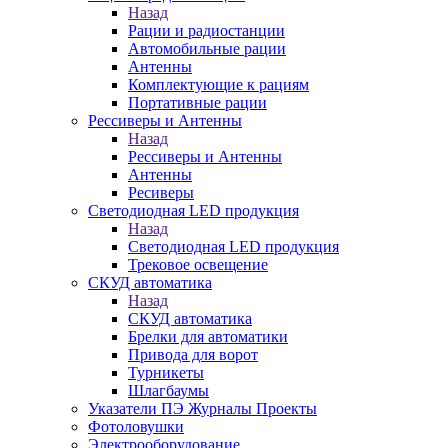
Назад
Рации и радиостанции
Автомобильные рации
Антенны
Комплектующие к рациям
Портативные рации
Рессиверы и Антенны
Назад
Рессиверы и Антенны
Антенны
Ресиверы
Светодиодная LED продукция
Назад
Светодиодная LED продукция
Трековое освещение
СКУД автоматика
Назад
СКУД автоматика
Брелки для автоматики
Привода для ворот
Турникеты
Шлагбаумы
Указатели ПЭ Журналы Проекты
Фотоловушки
Электрооборудование