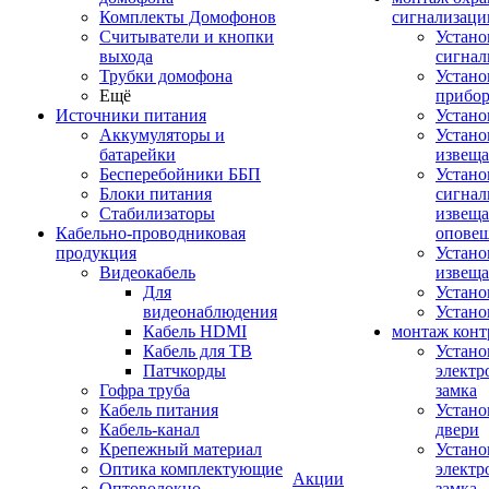
Комплекты Домофонов
сигнализаци
Считыватели и кнопки
Устано
выхода
сигнал
Трубки домофона
Устано
Ещё
прибо
Источники питания
Устан
Аккумуляторы и
Устано
батарейки
извещ
Бесперебойники ББП
Устано
Блоки питания
сигнал
Стабилизаторы
извеща
Кабельно-проводниковая
оповещ
продукция
Устано
Видеокабель
извеща
Для
Устан
видеонаблюдения
Устано
Кабель HDMI
монтаж конт
Кабель для ТВ
Устано
Патчкорды
электр
Гофра труба
замка
Кабель питания
Устано
Кабель-канал
двери
Крепежный материал
Устано
Оптика комплектующие
электр
Акции
Оптоволокно
замка