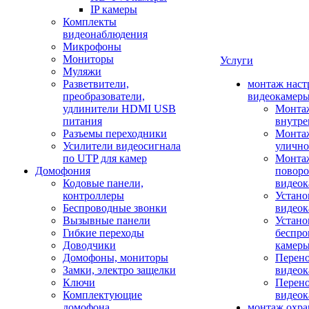
IP камеры
Комплекты
видеонаблюдения
Микрофоны
Мониторы
Услуги
Муляжи
Разветвители,
монтаж наст
преобразователи,
видеокамер
удлинители HDMI USB
Монтаж
питания
внутре
Разъемы переходники
Монтаж
Усилители видеосигнала
улично
по UTP для камер
Монтаж
Домофония
повор
Кодовые панели,
видео
контроллеры
Устано
Беспроводные звонки
видеок
Вызывные панели
Устано
Гибкие переходы
беспро
Доводчики
камер
Домофоны, мониторы
Перено
Замки, электро защелки
видео
Ключи
Перено
Комплектующие
видео
домофона
монтаж охр