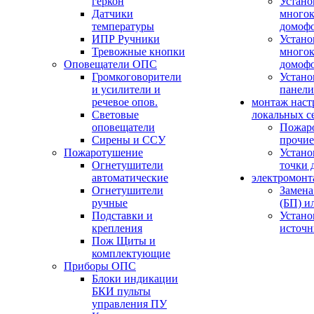
геркон
Устано
Датчики
многок
температуры
домоф
ИПР Ручники
Устано
Тревожные кнопки
многок
Оповещатели ОПС
домоф
Громкоговорители
Устано
и усилители и
панели
речевое опов.
монтаж наст
Световые
локальных с
оповещатели
Пожар
Сирены и ССУ
прочие
Пожаротушение
Устано
Огнетушители
точки 
автоматические
электромонт
Огнетушители
Замена
ручные
(БП) и
Подставки и
Устано
крепления
источн
Пож Щиты и
комплектующие
Приборы ОПС
Блоки индикации
БКИ пульты
управления ПУ