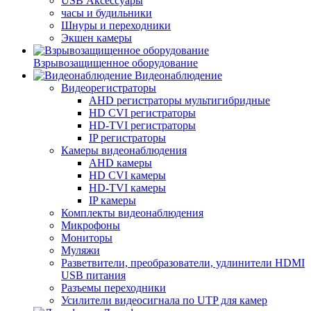
USB Аксессуары
часы и будильники
Шнуры и переходники
Экшен камеры
Взрывозащищенное оборудование
Видеонаблюдение
Видеорегистраторы
AHD регистраторы мультигибридные
HD CVI регистраторы
HD-TVI регистраторы
IP регистраторы
Камеры видеонаблюдения
AHD камеры
HD CVI камеры
HD-TVI камеры
IP камеры
Комплекты видеонаблюдения
Микрофоны
Мониторы
Муляжи
Разветвители, преобразователи, удлинители HDMI
USB питания
Разъемы переходники
Усилители видеосигнала по UTP для камер