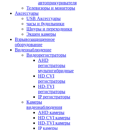
автоприкуривателя
Телевизоры и мониторы
Аксессуары
USB Аксессуары
часы и будильники
Шнуры и переходники
Экшен камеры
Взрывозащищенное
оборудование
Видеонаблюдение
Видеорегистраторы
AHD
регистраторы
мультигибридные
HD CVI
регистраторы
HD-TVI
регистраторы
IP регистраторы
Камеры
видеонаблюдения
AHD камеры
HD CVI камеры
HD-TVI камеры
IP камеры