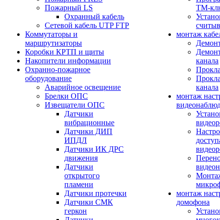
Пожарный LS
ТМ-кл
Охранный кабель
Устано
Сетевой кабель UTP FTP
считыв
Коммутаторы и
монтаж кабе
маршрутизаторы
Демонт
Коробки КРТП и щиты
Демонт
Накопители информации
канала
Охранно-пожарное
Прокла
оборудование
Прокла
Аварийное освещение
канала
Брелки ОПС
монтаж наст
Извещатели ОПС
видеонаблю
Датчики
Устано
вибрационные
видеор
Датчики ДИП
Настро
ИПДЛ
доступ
Датчики ИК ДРС
видеор
движения
Перено
Датчики
видео
открытого
Монтаж
пламени
микро
Датчики протечки
монтаж наст
Датчики СМК
домофона
геркон
Устано
Датчики
многок