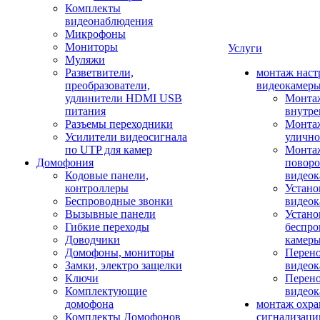
Комплекты
видеонаблюдения
Микрофоны
Мониторы
Услуги
Муляжи
Разветвители,
монтаж наст
преобразователи,
видеокамер
удлинители HDMI USB
Монтаж
питания
внутре
Разъемы переходники
Монтаж
Усилители видеосигнала
улично
по UTP для камер
Монтаж
Домофония
повор
Кодовые панели,
видео
контроллеры
Устано
Беспроводные звонки
видеок
Вызывные панели
Устано
Гибкие переходы
беспро
Доводчики
камер
Домофоны, мониторы
Перено
Замки, электро защелки
видео
Ключи
Перено
Комплектующие
видео
домофона
монтаж охр
Комплекты Домофонов
сигнализаци