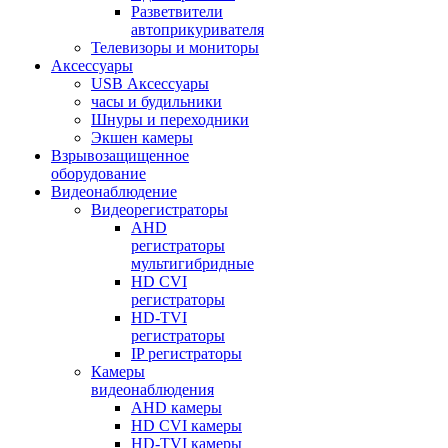
Разветвители
автоприкуривателя
Телевизоры и мониторы
Аксессуары
USB Аксессуары
часы и будильники
Шнуры и переходники
Экшен камеры
Взрывозащищенное
оборудование
Видеонаблюдение
Видеорегистраторы
AHD
регистраторы
мультигибридные
HD CVI
регистраторы
HD-TVI
регистраторы
IP регистраторы
Камеры
видеонаблюдения
AHD камеры
HD CVI камеры
HD-TVI камеры