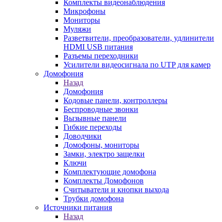
Комплекты видеонаблюдения
Микрофоны
Мониторы
Муляжи
Разветвители, преобразователи, удлинители
HDMI USB питания
Разъемы переходники
Усилители видеосигнала по UTP для камер
Домофония
Назад
Домофония
Кодовые панели, контроллеры
Беспроводные звонки
Вызывные панели
Гибкие переходы
Доводчики
Домофоны, мониторы
Замки, электро защелки
Ключи
Комплектующие домофона
Комплекты Домофонов
Считыватели и кнопки выхода
Трубки домофона
Источники питания
Назад