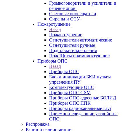
Громкоговорители и усилители и
речевое опов.
Световые оповещатели
Сирены и ССУ
Пожаротушение
Назад
Пожаротушение
Огнетушители автоматические
Огнетушители ручные
Подставки и крепления
Пож Щиты и комплектующие
Приборы ОПС
Назад
Приборы ОПС
Блоки индикации БКИ пульты
управления ПУ
Комплектующие ОПС
Приборы ОПС GSM
Приборы ОПС адресные БОЛИД
Приборы ОПС ППК
Приборы радиоканальные Livi
Приемно-передающие устройства
ОПС
Распродажа
Рации и радиостанции