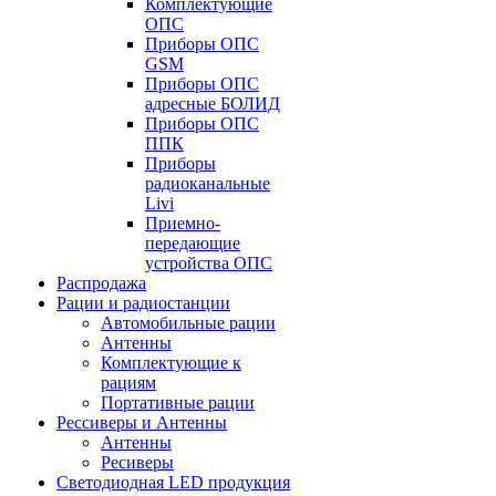
Комплектующие
ОПС
Приборы ОПС
GSM
Приборы ОПС
адресные БОЛИД
Приборы ОПС
ППК
Приборы
радиоканальные
Livi
Приемно-
передающие
устройства ОПС
Распродажа
Рации и радиостанции
Автомобильные рации
Антенны
Комплектующие к
рациям
Портативные рации
Рессиверы и Антенны
Антенны
Ресиверы
Светодиодная LED продукция