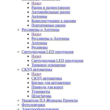
Назад
Рации и радиостанции
Автомобильные рации
Антенны
Комплектующие к рациям
Портативные рации
Рессиверы и Антенны
Назад
Рессиверы и Антенны
Антенны
Ресиверы
Светодиодная LED продукция
Назад
Светодиодная LED продукция
Трековое освещение
СКУД автоматика
Назад
СКУД автоматика
Брелки для автоматики
Привода для ворот
Турникеты
Шлагбаумы
Указатели ПЭ Журналы Проекты
Фотоловушки
Электрооборудование