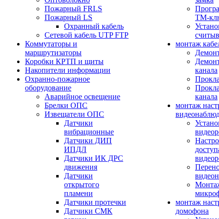
Пожарный FRLS
Прогр
Пожарный LS
ТМ-кл
Охранный кабель
Устано
Сетевой кабель UTP FTP
считыв
Коммутаторы и
монтаж кабе
маршрутизаторы
Демонт
Коробки КРТП и щиты
Демонт
Накопители информации
канала
Охранно-пожарное
Прокла
оборудование
Прокла
Аварийное освещение
канала
Брелки ОПС
монтаж наст
Извещатели ОПС
видеонаблю
Датчики
Устано
вибрационные
видеор
Датчики ДИП
Настро
ИПДЛ
доступ
Датчики ИК ДРС
видеор
движения
Перено
Датчики
видео
открытого
Монтаж
пламени
микро
Датчики протечки
монтаж наст
Датчики СМК
домофона