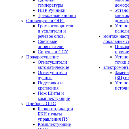
температуры
домоф
ИПР Ручники
Устано
Тревожные кнопки
многок
Оповещатели ОПС
домоф
Громкоговорители
Устано
и усилители и
панели
речевое опов.
монтаж наст
Световые
локальных с
оповещатели
Пожар
Сирены и ССУ
прочие
Пожаротушение
Устано
Огнетушители
точки 
автоматические
электромонт
Огнетушители
Замена
ручные
(БП) и
Подставки и
Устано
крепления
источн
Пож Щиты и
комплектующие
Приборы ОПС
Блоки индикации
БКИ пульты
управления ПУ
Комплектующие