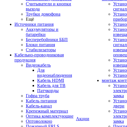
Считыватели и кнопки
Устано
выхода
сигнал
Трубки домофона
Устано
Ещё
прибо
Источники питания
Устан
Аккумуляторы и
Устано
батарейки
извещ
Бесперебойники ББП
Устано
Блоки питания
сигнал
Стабилизаторы
извеща
Кабельно-проводниковая
оповещ
продукция
Устано
Видеокабель
извеща
Для
Устан
видеонаблюдения
Устано
Кабель HDMI
монтаж конт
Кабель для ТВ
Устано
Патчкорды
электр
Гофра труба
замка
Кабель питания
Устано
Кабель-канал
двери
Крепежный материал
Устано
Оптика комплектующие
электр
Акции
Оптоволокно
замка
Пожарный FRLS
Прогр