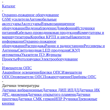
-
Каталог
-
Охранно-пожарное оборудование
GSM усилители
Автомобильные
аксессуары
Аксессуары
Взрывозащищенное
оборудование
Видеонаблюдение
Домофония
Источники
питания
Кабельно-проводниковая продукция
Коммутаторы и
маршрутизаторы
Коробки КРТП и щиты
Накопители
информации
Охранно-пожарное
оборудование
Распродажа
Рации и радиостанции
Рессиверы и
Антенны
Светодиодная LED продукция
СКУД
автоматика
Указатели ПЭ Журналы
Проекты
Фотоловушки
Электрооборудование
-
Извещатели ОПС
Аварийное освещение
Брелки ОПС
Извещатели
ОПС
Оповещатели ОПС
Пожаротушение
Приборы ОПС
-
Датчики температуры
Датчики вибрационные
Датчики ДИП ИПДЛ
Датчики ИК
ДРС движения
Датчики открытого пламени
Датчики
протечки
Датчики СМК геркон
ИПР Ручники
Тревожные
кнопки