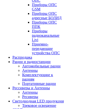
ОПС
Приборы ОПС
GSM
Приборы ОПС
адресные БОЛИД
Приборы ОПС
ППК
Приборы
радиоканальные
Livi
Приемно-
передающие
устройства ОПС
Распродажа
Рации и радиостанции
Автомобильные рации
Антенны
Комплектующие к
рациям
Портативные рации
Рессиверы и Антенны
Антенны
Ресиверы
Светодиодная LED продукция
Трековое освещение